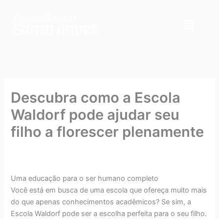
Ir
para
Menu
o
conteúdo
Descubra como a Escola
Waldorf pode ajudar seu
filho a florescer plenamente
Deixe um comentário
/ Por
ewsa.com.br
/
17 de julho de
2023
Uma educação para o ser humano completo
Você está em busca de uma escola que ofereça muito mais
do que apenas conhecimentos acadêmicos? Se sim, a
Escola Waldorf pode ser a escolha perfeita para o seu filho.